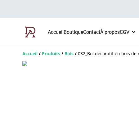
Accueil
Boutique
Contact
À propos
CGV
Accueil
/
Produits
/
Bols
/
032_Bol décoratif en bois de