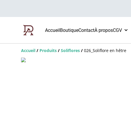
Accueil
Boutique
Contact
À propos
CGV
Accueil
/
Produits
/
Soliflores
/
026_Soliflore en hêtre