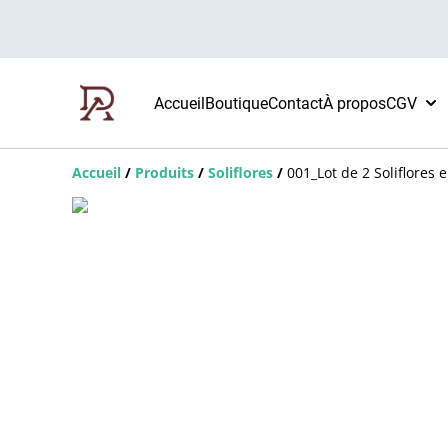
Accueil
Boutique
Contact
À propos
CGV
Accueil
/
Produits
/
Soliflores
/
001_Lot de 2 Soliflores 